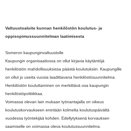
Valtuustoaloite kunnan henkilöstön koulutus- ja
oppisopimussuunnitelman laatimisesta
Someron kaupunginvaltuustolle
Kaupungin organisaatiossa on ollut kirjavia käytäntöjä
henkilöstön mahdollisuuksissa päästä koulutuksiin. Kaupungille
on ollut jo useita vuosia laadittavana henkilöstösuunnitelma.
Henkilöstön kouluttaminen on merkittävä osa kaupungin
henkilöstöpolitiikkaa.
Voimassa olevan lain mukaan työnantajalla on oikeus
koulutuskorvaukseen enintään kolmelta koulutuspäivältä
vuodessa työntekijää kohden. Edellytyksenä korvauksen
saamiselle on voimassa oleva koulutussuunnitelma.