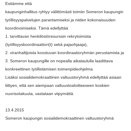
Esitämme että
kaupunginhallitus ryhtyy välittömästi toimiin Someron kaupungin
työllisyyspalvelujen parantamiseksi ja niiden kokonaisuuden
koordinoimiseksi. Tämä edellyttää
1. tarvittavan henkilöstöresurssin rekrytoimista
(työllisyyskoordinaattori(t) sekä pajaohjaaja),
2. viranhaltijoista koostuvan koordinaatioryhmän perustamista ja
3. Someron kaupungille on nopealla aikataululla laadittava
konkreettinen työllistämisen toimenpideohjelma.
Lisäksi sosialidemokraattinen valtuustoryhmä edellyttää asiaan
liittyen, että sen aiempaan valtuustoaloitteeseen koskien
nuorisotakuuta, vastataan viipymättä.
13.4.2015
Someron kaupungin sosialidemokraattinen valtuustoryhmä