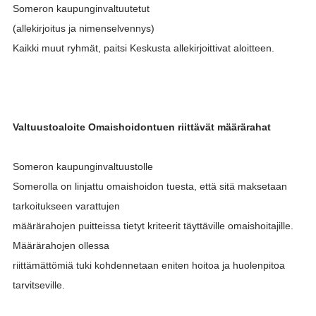
Someron kaupunginvaltuutetut
(allekirjoitus ja nimenselvennys)
Kaikki muut ryhmät, paitsi Keskusta allekirjoittivat aloitteen.
Valtuustoaloite Omaishoidontuen riittävät määrärahat
Someron kaupunginvaltuustolle
Somerolla on linjattu omaishoidon tuesta, että sitä maksetaan
tarkoitukseen varattujen
määrärahojen puitteissa tietyt kriteerit täyttäville omaishoitajille.
Määrärahojen ollessa
riittämättömiä tuki kohdennetaan eniten hoitoa ja huolenpitoa
tarvitseville.