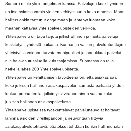
Somero ei ole yksin ongelman kanssa. Palvelujen keskittyminen
on itse asiassa varsin yleinen kehityssuunta koko maassa. Maan
hallitus onkin tarttunut ongelmaan ja lähtenyt luomaan koko
maahan kattavaa yhteispalvelupisteiden verkkoa.
Yhteispalvelu on tapa tarjota julkishallinnon ja muita palveluja
keskitetysti yhdestä paikasta. Kunnan ja valtion palveluntuottajien
yhteistyöllä voidaan turvata monipuoliset ja laadukkaat palvelut
niin haja-asutusalueilla kuin taajamissa. Suomessa on tällä
hetkellä lähes 200 Yhteispalvelupistettä.
Yhteispalvelun kehittämisen tavoitteena on, että asiakas saa
koko julkisen hallinnon asiakaspalvelun samasta paikasta yhden
luukun periaatteella, jolloin yksi viranomainen vastaa koko
julkisen hallinnon asiakaspalvelusta.
Yhteispalvelupisteissä työskentelevät palveluneuvojat hoitavat
lähinnä asioiden vireillepanoon ja neuvontaan liittyviä
asiakaspalvelutehtäviä, päätökset tehdään kunkin hallinnonalan