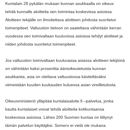
Kuntalain 28 pykälän mukaan kunnan asukkaalla on oikeus
tehdä kunnalle aloitteita sen toimintaa koskevissa asioissa.
Aloitteen tekijälle on ilmoitettava aloitteen johdosta suoritetut
toimenpiteet. Valtuuston tietoon on saatettava vähintään kerran
vuodessa sen toimivaltaan kuuluvissa asioissa tehdyt aloitteet ja
niiden johdosta suoritetut toimenpiteet.
Jos valtuuston toimivaltaan kuuluvassa asiassa aloitteen tekijöinä
on vähintään kaksi prosenttia äänioikeutetuista kunnan
asukkaista, asia on otettava valtuustossa käsiteltäväksi
viimeistään kuuden kuukauden kuluessa asian vireilletulosta.
Oikeusministeriö ylläpitää kuntalaisaloite.fi –palvelua, jonka
kautta kuntalaiset voivat tehdä aloitteita kotikuntaansa
koskevissa asioissa. Lähes 200 Suomen kuntaa on liittynyt
tämän palvelun käyttäjiksi. Somero ei vielä ole mukana