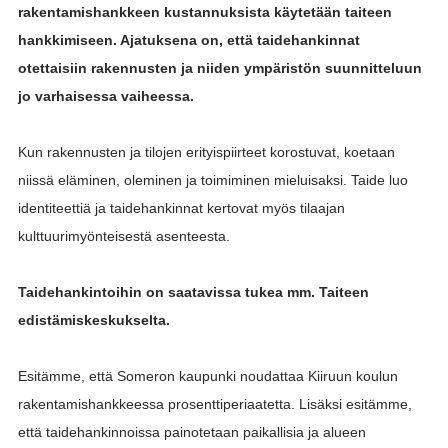
rakentamishankkeen kustannuksista käytetään taiteen
hankkimiseen. Ajatuksena on, että taidehankinnat
otettaisiin rakennusten ja niiden ympäristön suunnitteluun
jo varhaisessa vaiheessa.
Kun rakennusten ja tilojen erityispiirteet korostuvat, koetaan
niissä eläminen, oleminen ja toimiminen mieluisaksi. Taide luo
identiteettiä ja taidehankinnat kertovat myös tilaajan
kulttuurimyönteisestä asenteesta.
Taidehankintoihin on saatavissa tukea mm. Taiteen
edistämiskeskukselta.
Esitämme, että Someron kaupunki noudattaa Kiiruun koulun
rakentamishankkeessa prosenttiperiaatetta. Lisäksi esitämme,
että taidehankinnoissa painotetaan paikallisia ja alueen