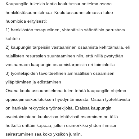
Kaupungille tuleekin laatia koulutussuunnitelma osana
henkilöstösuunnitelmaa. Koulutussuunnitelmassa tulee
huomioida erityisesti:
1) henkilöstön tasapuolinen, yhtenäisiin sääntöihin perustuva
kohtelu
2) kaupungin tarpeisiin vastaaminen osaamista kehittämällä, eli
rajallisten resurssien suuntaaminen niin, että niillä pystytään
vastaamaan kaupungin osaamistarpeisiin eri toimialoilla
3) työntekijöiden tavoitteellinen ammatillisen osaamisen
ylläpitäminen ja edistäminen
Osana koulutussuunnitelmaa tulee tehdä kaupungille ohjelma
oppisopimuskoulutuksen hyödyntämisestä. Osaan työtehtävistä
on hankala rekrytoida työntekijöitä. Eräissä kaupungin
avaintoimintaan kuuluvissa tehtävissä osaaminen on tällä
hetkellä erittäin kapeaa, jolloin esimerkiksi yhden ihmisen
sairastuminen saa koko yksikön jumiin.