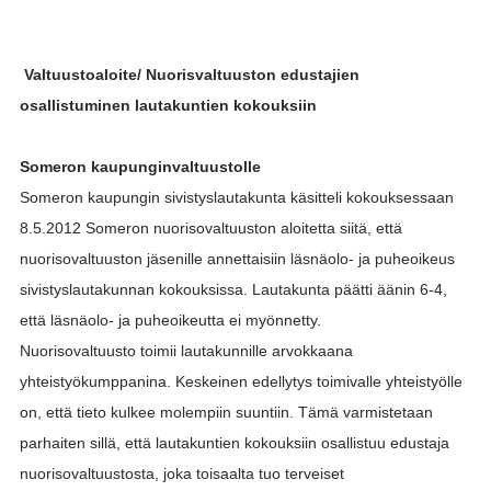
Valtuustoaloite/ Nuorisvaltuuston edustajien
osallistuminen lautakuntien kokouksiin
Someron kaupunginvaltuustolle
Someron kaupungin sivistyslautakunta käsitteli kokouksessaan
8.5.2012 Someron nuorisovaltuuston aloitetta siitä, että
nuorisovaltuuston jäsenille annettaisiin läsnäolo- ja puheoikeus
sivistyslautakunnan kokouksissa. Lautakunta päätti äänin 6-4,
että läsnäolo- ja puheoikeutta ei myönnetty.
Nuorisovaltuusto toimii lautakunnille arvokkaana
yhteistyökumppanina. Keskeinen edellytys toimivalle yhteistyölle
on, että tieto kulkee molempiin suuntiin. Tämä varmistetaan
parhaiten sillä, että lautakuntien kokouksiin osallistuu edustaja
nuorisovaltuustosta, joka toisaalta tuo terveiset