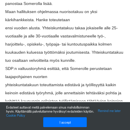
panostaa Somerolla lisää.
Maan hallituksen ohjelmassa nuorisotakuu on yksi
kärkihankkeista. Hanke toteutetaan
ensi vuoden alusta. Yhteiskuntatakuu takaa jokaiselle alle 25-
vuotiaalle ja alle 30-vuotiaalle vastavalmistuneelle työ-,
harjoittelu-, opiskelu-, työpaja- tai kuntoutuspaikka kolmen
kuukauden kuluessa työttömäksi joutumisesta. Yhteiskuntatakuu
tuo osaltaan velvoitteita myös kunnille.
SDP:n valtuustoryhmä esittää, että Somerolle perustetaan
laajapohjainen nuorten
yhteiskuntatakuun toteuttamista edistävä ja työllisyyttä kaikin
keinoin edistävä työryhmä, jolle annettaisiin tehtäväksi pohtia ja
kehittää kaupungin erilaisten työllistämiseen tähtäävien keinojen
Evästeet auttavat meitä palvelemaan sinua mahdollisimman
ja mahdollisuuksien toiminnan kokonaisuutta.
Remind me later
hyvin. Käyttämällä palveluitamme hyväksyt evästeiden käytön.
Cookie Policy
I accept
Somerolla 25.6.2012