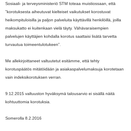
Sosiaali- ja terveysministeriö STM toteaa muistiossaan, että
”korotuksesta aiheutuvat kielteiset vaikutukset korostuvat
heikompituloisilla ja paljon palveluita käyttävillä henkilöillä, joilla
maksukatto ei kuitenkaan vielä täyty. Vähävaraisempien
palvelujen käyttäjien kohdalla korotus saattaisi lisätä tarvetta
turvautua toimeentulotukeen”.
Me allekirjoittaneet valtuutetut esitämme, että tehty
korotuspäätös mitätöidään ja asiakaspalvelumaksuja korotetaan
vain indeksikorotuksen verran.
9.12.2015 valtuuston hyväksymä talousarvio ei sisällä näitä
kohtuuttomia korotuksia.
Somerolla 8.2.2016