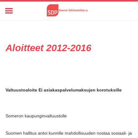
ETUSIVU
KUNTA- JA ALUEVAALIT 2025
YHTEYSTIEDOT
Aloitteet 2012-2016
HISTORIA
KANNANOTOT
ALOITTEET
TIETOSUOJASELOSTE
KANNANOTOT
Valtuustoaloite Ei asiakaspalvelumaksujen korotuksille
Someron kaupunginvaltuustolle
Suomen hallitus antoi kunnille mahdollisuuden nostaa sosiaali- ja