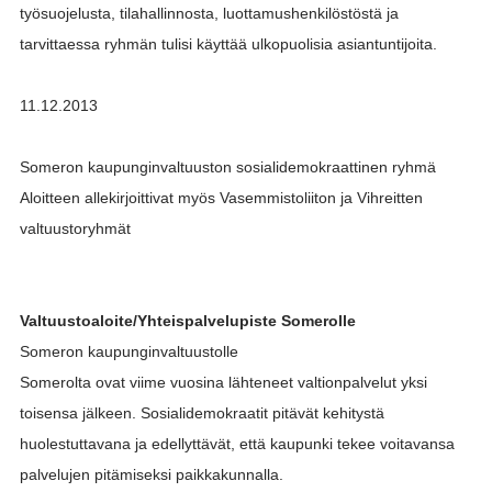
työsuojelusta, tilahallinnosta, luottamushenkilöstöstä ja
tarvittaessa ryhmän tulisi käyttää ulkopuolisia asiantuntijoita.
11.12.2013
Someron kaupunginvaltuuston sosialidemokraattinen ryhmä
Aloitteen allekirjoittivat myös Vasemmistoliiton ja Vihreitten
valtuustoryhmät
Valtuustoaloite/Yhteispalvelupiste Somerolle
Someron kaupunginvaltuustolle
Somerolta ovat viime vuosina lähteneet valtionpalvelut yksi
toisensa jälkeen. Sosialidemokraatit pitävät kehitystä
huolestuttavana ja edellyttävät, että kaupunki tekee voitavansa
palvelujen pitämiseksi paikkakunnalla.