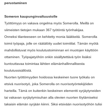
perustaminen
Someron kaupunginvaltuustolle
Työttömyys on vakava ongelma myös Somerolla. Meillä on
viimeisten tietojen mukaan 367 työtöntä työnhakijaa.
Onneksi tilanteeseen on kehitetty monia lääkkeitä. Somerolla
toimii työpaja, jolle on räätälöity uudet toimitilat. Tämän myötä
mahdollistuvat myös koulutustoiminnan eri muotojen käyttöön
ottaminen. Työpajatyöhön onkin sisällytettävä työn lisäksi
kuntouttavaa toimintaa lähtien elämänhallinnallisesta
koulutussisällöstä.
Nuorten työttömyyden hoidossa keskeinen tuore työkalu on
etsivä nuorisotyö, joka Somerolla on nuorisotyöntekijöiden
harteilla. Tämä on kuitenkin keskeinen elementti syrjäytyneiden
tai vakavan syrjäytymisuhan alla olevien nuorten löytämiseksi
takaisin elämän syrjään kiinni. Siksi etsivään nuorisotyöhön tulisi