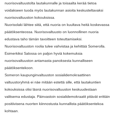
nuorisovaltuustolta lautakunnalle ja toisaalta kerää tietoa
voidakseen tuoda myös lautakunnan asioita keskusteltavaksi
nuorisovaltuuston kokouksissa.
Nuorisolaki lähtee siitä, että nuoria on kuultava heitä koskevassa
päätöksenteossa. Nuorisovaltuusto on luonnollinen nuoria
edustava taho tämän tavoitteen toteuttamiseksi.
Nuorisovaltuuston roolia tulee vahvistaa ja kehittää Somerolla.
Esimerkiksi Salossa on paljon hyviä kokemuksia
nuorisovaltuuston antamasta panoksesta kunnalliseen
päätöksentekoon.
Someron kaupunginvaltuuston sosialidemokraattinen
valtuustoryhmä ei näe mitään estettä sille, että lautakuntien
kokouksissa olisi läsnä nuorisovaltuuston keskuudestaan
valitsema edustaja. Päinvastoin sosialidemokraatit pitävät erittäin
positiivisena nuorten kiinnostusta kunnallista päätöksentekoa
kohtaan.