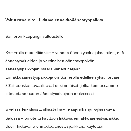
Valtuustoaloite Liikkuva ennakkoäänestyspaikka
Someron kaupunginvaltuustolle
Somerolla muutettiin viime vuonna äänestysaluejakoa siten, että
äänestysalueiden ja varsinaisen äänestyspäivän
äänestyspaikkojen määrä väheni neljään.
Ennakkoäänestyspaikkoja on Somerolla edelleen yksi. Kevään
2015 eduskuntavaalit ovat ensimmäiset, jotka kunnassamme
toteutetaan uuden äänestysaluejaon mukaisesti.
Monissa kunnissa – viimeksi mm. naapurikaupungissamme
Salossa – on otettu käyttöön liikkuva ennakkoäänestyspaikka.
Usein liikkuvana ennakkoäänestyspaikkana käytetään