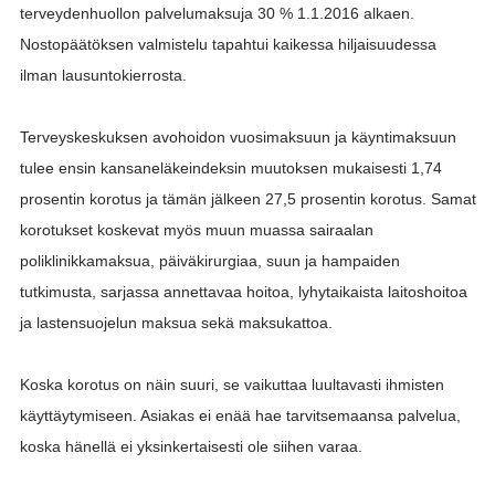
terveydenhuollon palvelumaksuja 30 % 1.1.2016 alkaen.
Nostopäätöksen valmistelu tapahtui kaikessa hiljaisuudessa
ilman lausuntokierrosta.
Terveyskeskuksen avohoidon vuosimaksuun ja käyntimaksuun
tulee ensin kansaneläkeindeksin muutoksen mukaisesti 1,74
prosentin korotus ja tämän jälkeen 27,5 prosentin korotus. Samat
korotukset koskevat myös muun muassa sairaalan
poliklinikkamaksua, päiväkirurgiaa, suun ja hampaiden
tutkimusta, sarjassa annettavaa hoitoa, lyhytaikaista laitoshoitoa
ja lastensuojelun maksua sekä maksukattoa.
Koska korotus on näin suuri, se vaikuttaa luultavasti ihmisten
käyttäytymiseen. Asiakas ei enää hae tarvitsemaansa palvelua,
koska hänellä ei yksinkertaisesti ole siihen varaa.