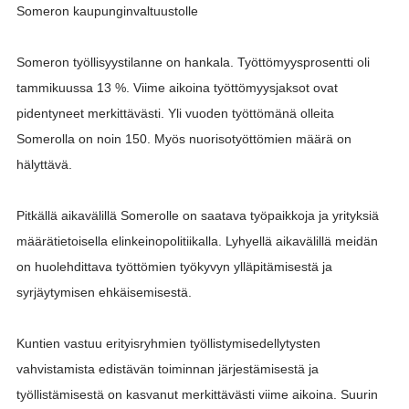
Someron kaupunginvaltuustolle
Someron työllisyystilanne on hankala. Työttömyysprosentti oli
tammikuussa 13 %. Viime aikoina työttömyysjaksot ovat
pidentyneet merkittävästi. Yli vuoden työttömänä olleita
Somerolla on noin 150. Myös nuorisotyöttömien määrä on
hälyttävä.
Pitkällä aikavälillä Somerolle on saatava työpaikkoja ja yrityksiä
määrätietoisella elinkeinopolitiikalla. Lyhyellä aikavälillä meidän
on huolehdittava työttömien työkyvyn ylläpitämisestä ja
syrjäytymisen ehkäisemisestä.
Kuntien vastuu erityisryhmien työllistymisedellytysten
vahvistamista edistävän toiminnan järjestämisestä ja
työllistämisestä on kasvanut merkittävästi viime aikoina. Suurin