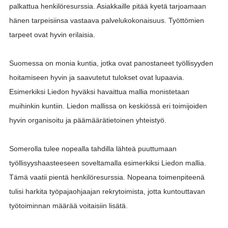
palkattua henkilöresurssia. Asiakkaille pitää kyetä tarjoamaan
hänen tarpeisiinsa vastaava palvelukokonaisuus. Työttömien
tarpeet ovat hyvin erilaisia.
Suomessa on monia kuntia, jotka ovat panostaneet työllisyyden
hoitamiseen hyvin ja saavutetut tulokset ovat lupaavia.
Esimerkiksi Liedon hyväksi havaittua mallia monistetaan
muihinkin kuntiin. Liedon mallissa on keskiössä eri toimijoiden
hyvin organisoitu ja päämäärätietoinen yhteistyö.
Somerolla tulee nopealla tahdilla lähteä puuttumaan
työllisyyshaasteeseen soveltamalla esimerkiksi Liedon mallia.
Tämä vaatii pientä henkilöresurssia. Nopeana toimenpiteenä
tulisi harkita työpajaohjaajan rekrytoimista, jotta kuntouttavan
työtoiminnan määrää voitaisiin lisätä.