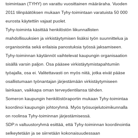
toimintaan (TYHY) on varattu vuosittainen määräraha. Vuoden
2011 tilinpäätöksen mukaan Tyhy-toimintaan varatuista 50 000
eurosta käytettiin vajaat puolet.
Tyhy-toiminta käsittää henkilöstön liikunnallisten
mahdollisuuksien ja virkistäytymisen lisäksi työn suunnittelua ja
organisointia sekä erilaisia panostuksia työssä jaksamiseen.
Tyhy-toiminnan käytännöt vaihtelevat kaupungin organisaation
sisällä varsin paljon. Osa pääsee virkistäytymistapahtumiin
työajalla, osa ei. Valitettavasti on myös niitä, jotka eivät pääse
osallistumaan työnantajan järjestämään virkistäytymiseen
lainkaan, vaikkapa oman terveydentilansa tähden.
Someron kaupungin henkilöstöraportin mukaan Tyhy-toimintaa
koordinoi kaupungin johtoryhmä. Myös työsuojelutoimikunnalla
on roolinsa Tyhy-toiminnan järjestämisessä.
SDP:n valtuustoryhmä esittää, että Tyhy-toiminnan koordinointia
selkeytetään ja se siirretään kokonaisuudessaan