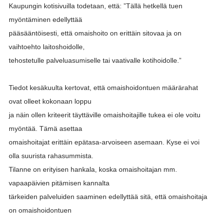
Kaupungin kotisivuilla todetaan, että: ”Tällä hetkellä tuen
myöntäminen edellyttää
pääsääntöisesti, että omaishoito on erittäin sitovaa ja on
vaihtoehto laitoshoidolle,
tehostetulle palveluasumiselle tai vaativalle kotihoidolle.”
Tiedot kesäkuulta kertovat, että omaishoidontuen määrärahat
ovat olleet kokonaan loppu
ja näin ollen kriteerit täyttäville omaishoitajille tukea ei ole voitu
myöntää. Tämä asettaa
omaishoitajat erittäin epätasa-arvoiseen asemaan. Kyse ei voi
olla suurista rahasummista.
Tilanne on erityisen hankala, koska omaishoitajan mm.
vapaapäivien pitämisen kannalta
tärkeiden palveluiden saaminen edellyttää sitä, että omaishoitaja
on omaishoidontuen