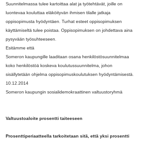
Suunnitelmassa tulee kartoittaa alat ja työtehtävät, joille on
luontevaa kouluttaa eläköityvän ihmisen tilalle jatkaja
oppisopimusta hyödyntäen. Turhat esteet oppisopimuksen
käyttämiseltä tulee poistaa. Oppisopimuksen on johdettava aina
pysyvään työsuhteeseen.
Esitämme että
Someron kaupungille laaditaan osana henkilöstösuunnitelmaa
koko henkilöstöä koskeva koulutussuunnitelma, johon
sisällytetään ohjelma oppisopimuskoulutuksen hyödyntämisestä.
10.12.2014
Someron kaupungin sosialidemokraattinen valtuustoryhmä
Valtuustoaloite prosentti taiteeseen
Prosenttiperiaatteella tarkoitetaan sitä, että yksi prosentti