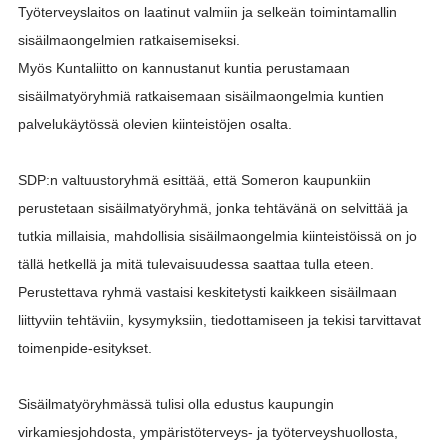
Työterveyslaitos on laatinut valmiin ja selkeän toimintamallin
sisäilmaongelmien ratkaisemiseksi.
Myös Kuntaliitto on kannustanut kuntia perustamaan
sisäilmatyöryhmiä ratkaisemaan sisäilmaongelmia kuntien
palvelukäytössä olevien kiinteistöjen osalta.
SDP:n valtuustoryhmä esittää, että Someron kaupunkiin
perustetaan sisäilmatyöryhmä, jonka tehtävänä on selvittää ja
tutkia millaisia, mahdollisia sisäilmaongelmia kiinteistöissä on jo
tällä hetkellä ja mitä tulevaisuudessa saattaa tulla eteen.
Perustettava ryhmä vastaisi keskitetysti kaikkeen sisäilmaan
liittyviin tehtäviin, kysymyksiin, tiedottamiseen ja tekisi tarvittavat
toimenpide-esitykset.
Sisäilmatyöryhmässä tulisi olla edustus kaupungin
virkamiesjohdosta, ympäristöterveys- ja työterveyshuollosta,