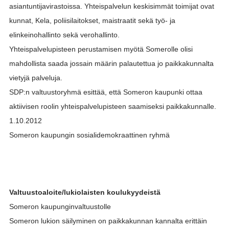
asiantuntijavirastoissa. Yhteispalvelun keskisimmät toimijat ovat
kunnat, Kela, poliisilaitokset, maistraatit sekä työ- ja
elinkeinohallinto sekä verohallinto.
Yhteispalvelupisteen perustamisen myötä Somerolle olisi
mahdollista saada jossain määrin palautettua jo paikkakunnalta
vietyjä palveluja.
SDP:n valtuustoryhmä esittää, että Someron kaupunki ottaa
aktiivisen roolin yhteispalvelupisteen saamiseksi paikkakunnalle.
1.10.2012
Someron kaupungin sosialidemokraattinen ryhmä
Valtuustoaloite/lukiolaisten koulukyydeistä
Someron kaupunginvaltuustolle
Someron lukion säilyminen on paikkakunnan kannalta erittäin