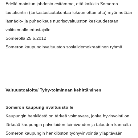
Edellä mainitun johdosta esitämme, että kaikkiin Someron
lautakuntiin (tarkastuslautakuntaa lukuun ottamatta) myönnetään
läsnäolo- ja puheoikeus nuorisovaltuuston keskuudestaan
valitsemalle edustajalle.
Somerolla 25.6.2012
Someron kaupunginvaltuuston sosialidemokraattinen ryhmä
Valtuustoaloite/ Tyhy-toiminnan kehittäminen
Someron kaupunginvaltuustolle
Kaupungin henkilöstö on tärkeä voimavara, jonka hyvinvointi on
tärkeää kaupungin palveluiden toimivuuden ja talouden kannalta.
Someron kaupungin henkilöstön työhyvinvointia ylläpitävään