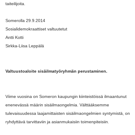
taiteilijoita.
Somerolla 29.9.2014
Sosialidemokraattiset valtuutetut
Antti Kotti
Sirkka-Liisa Leppälä
Valtuustoaloite sisäilmatyöryhmän perustaminen.
Viime vuosina on Someron kaupungin kiinteistöissä ilmaantunut
enenevässä määrin sisäilmaongelmia. Välttääksemme
tulevaisuudessa laajamittaisten sisäilmaongelmien syntymistä, on
ryhdyttävä tarvittaviin ja asianmukaisiin toimenpiteisiin.