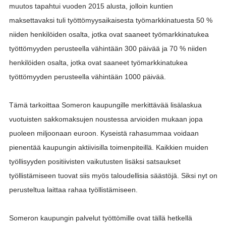
muutos tapahtui vuoden 2015 alusta, jolloin kuntien
maksettavaksi tuli työttömyysaikaisesta työmarkkinatuesta 50 %
niiden henkilöiden osalta, jotka ovat saaneet työmarkkinatukea
työttömyyden perusteella vähintään 300 päivää ja 70 % niiden
henkilöiden osalta, jotka ovat saaneet työmarkkinatukea
työttömyyden perusteella vähintään 1000 päivää.
Tämä tarkoittaa Someron kaupungille merkittävää lisälaskua
vuotuisten sakkomaksujen noustessa arvioiden mukaan jopa
puoleen miljoonaan euroon. Kyseistä rahasummaa voidaan
pienentää kaupungin aktiivisilla toimenpiteillä. Kaikkien muiden
työllisyyden positiivisten vaikutusten lisäksi satsaukset
työllistämiseen tuovat siis myös taloudellisia säästöjä. Siksi nyt on
perusteltua laittaa rahaa työllistämiseen.
Someron kaupungin palvelut työttömille ovat tällä hetkellä