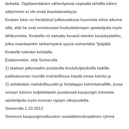
tärkeää. Oppilasmäärien vähentyessä nopealla tahdilla lukion
säilyminen ei ole enää itsestäänselvyys.
Kosken lukio on herättänyt julkisuudessa huomiota viime aikoina
sillä, että he ovat onnistuneet houkuttelemaan opiskelijoita myös
lähikunnista. Koskella on satsattu kovasti etenkin koulukyyteihin,
jotka mainitaankin tärkeimpänä syynä esimerkiksi Ypäjältä
Koskelle tulevien kohdalla.
Esitämmekin, että Somerolla
1) taataan jatkossakin joustavilla koulukuljetuksilla kaikille
paikkakunnan nuorille mahdollisuus käydä omaa lukiota ja
2) selvitetään mahdollisuudet ja hintalappu toimintamallille, jossa
omaan lukioon kuljetettaisiin joustavasti kaupungin toimesta
opiskelijoita myös kunnan rajojen ulkopuolelta.
Somerolla 1.10.2012
Someron kaupunginvaltuuston sosialidemokraattinen ryhmä