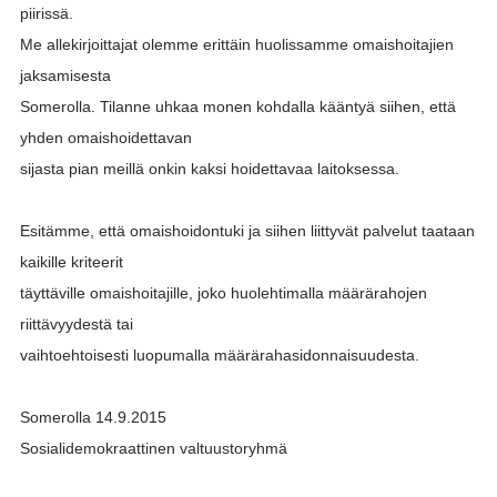
piirissä.
Me allekirjoittajat olemme erittäin huolissamme omaishoitajien
jaksamisesta
Somerolla. Tilanne uhkaa monen kohdalla kääntyä siihen, että
yhden omaishoidettavan
sijasta pian meillä onkin kaksi hoidettavaa laitoksessa.
Esitämme, että omaishoidontuki ja siihen liittyvät palvelut taataan
kaikille kriteerit
täyttäville omaishoitajille, joko huolehtimalla määrärahojen
riittävyydestä tai
vaihtoehtoisesti luopumalla määrärahasidonnaisuudesta.
Somerolla 14.9.2015
Sosialidemokraattinen valtuustoryhmä