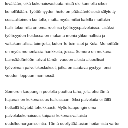
levällään, eikä kokonaisvastuuta niistä ole kunnolla oikein
kenelläkään. Työttömyyden hoito on pääsääntöisesti sälytetty
sosiaalitoimen kontolle, mutta myös miltei kaikilla muillakin
hallintokunnilla on oma roolinsa työllisyyspalveluissa. Lisäksi
työllisyyden hoidossa on mukana monia ylikunnallisia ja
valtakunnallisia toimijoita, kuten Te-toimistot ja Kela. Meneillään
on myös monenlaisia hankkeita, joissa Somero on mukana.
Lainsäädäntöön tulivat tämän vuoden alusta alueelliset
työvoiman palvelukeskukset, jotka on saatava pystyyn ensi
vuoden loppuun mennessä.
Someron kaupungin puolelta puuttuu taho, jolla olisi tämä
hajanainen kokonaisuus hallussaan. Siksi palveluita ei tällä
hetkellä käytetä tehokkaasti. Myös kaupungin oma
palvelukokonaisuus kaipaisi kokonaisvaltaista
uudelleenorganisointia. Tämä edellyttää asian hoitamista varten