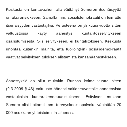
Keskusta on kuntavaalien alla väittänyt Someron itsenäisyyttä
omaksi ansiokseen. Samalla mm. sosialidemokraatit on leimattu
itsenäisyyden vastustajiksi. Perusteena on yli kuusi vuotta sitten
valtuustossa käyty äänestys kuntaliitosselvitykseen
osallistumisesta. Siis selvitykseen, ei kuntaliitokseen. Keskusta
unohtaa kuitenkin mainita, että tuolloin(kin) sosialidemokraatit
vaativat selvityksen tuloksen alistamista kansanäänestykseen.
Äänestyksiä on ollut muitakin. Runsas kolme vuotta sitten
(9.3.2009 § 43) valtuusto äänesti valtioneuvostolle annettavista
vastauksista kuntarakenneuudistukseen. Esityksen mukaan
Somero olisi hoitanut mm. terveyskeskuspalvelut vähintään 20
000 asukkaan yhteistoiminta-alueessa.