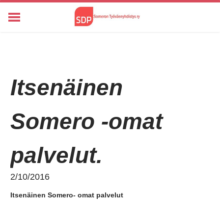
ETUSIVU
KUNTA- JA ALUEVAALIT 2025
YHTEYSTIEDOT
Itsenäinen
HISTORIA
KANNANOTOT
ALOITTEET
Somero -omat
TIETOSUOJASELOSTE
KANNANOTOT
palvelut.
2/10/2016
Itsenäinen Somero- omat palvelut