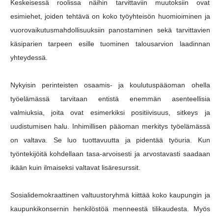
Keskeisessä roolissa näihin tarvittaviin muutoksiin ovat
esimiehet, joiden tehtävä on koko työyhteisön huomioiminen ja
vuorovaikutusmahdollisuuksiin panostaminen sekä tarvittavien
käsiparien tarpeen esille tuominen talousarvion laadinnan
yhteydessä.
Nykyisin perinteisten osaamis- ja koulutuspääoman ohella
työelämässä tarvitaan entistä enemmän asenteellisia
valmiuksia, joita ovat esimerkiksi positiivisuus, sitkeys ja
uudistumisen halu. Inhimillisen pääoman merkitys työelämässä
on valtava. Se luo tuottavuutta ja pidentää työuria. Kun
työntekijöitä kohdellaan tasa-arvoisesti ja arvostavasti saadaan
ikään kuin ilmaiseksi valtavat lisäresurssit.
Sosialidemokraattinen valtuustoryhmä kiittää koko kaupungin ja
kaupunkikonsernin henkilöstöä menneestä tilikaudesta. Myös