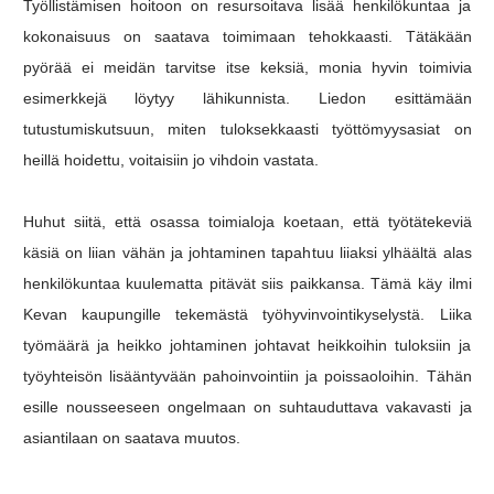
Työllistämisen hoitoon on resursoitava lisää henkilökuntaa ja
kokonaisuus on saatava toimimaan tehokkaasti. Tätäkään
pyörää ei meidän tarvitse itse keksiä, monia hyvin toimivia
esimerkkejä löytyy lähikunnista. Liedon esittämään
tutustumiskutsuun, miten tuloksekkaasti työttömyysasiat on
heillä hoidettu, voitaisiin jo vihdoin vastata.
Huhut siitä, että osassa toimialoja koetaan, että työtätekeviä
käsiä on liian vähän ja johtaminen tapahtuu liiaksi ylhäältä alas
henkilökuntaa kuulematta pitävät siis paikkansa. Tämä käy ilmi
Kevan kaupungille tekemästä työhyvinvointikyselystä. Liika
työmäärä ja heikko johtaminen johtavat heikkoihin tuloksiin ja
työyhteisön lisääntyvään pahoinvointiin ja poissaoloihin. Tähän
esille nousseeseen ongelmaan on suhtauduttava vakavasti ja
asiantilaan on saatava muutos.