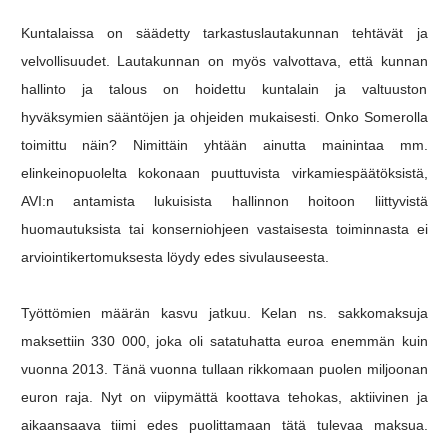
Kuntalaissa on säädetty tarkastuslautakunnan tehtävät ja
velvollisuudet. Lautakunnan on myös valvottava, että kunnan
hallinto ja talous on hoidettu kuntalain ja valtuuston
hyväksymien sääntöjen ja ohjeiden mukaisesti. Onko Somerolla
toimittu näin? Nimittäin yhtään ainutta mainintaa mm.
elinkeinopuolelta kokonaan puuttuvista virkamiespäätöksistä,
AVI:n antamista lukuisista hallinnon hoitoon liittyvistä
huomautuksista tai konserniohjeen vastaisesta toiminnasta ei
arviointikertomuksesta löydy edes sivulauseesta.
Työttömien määrän kasvu jatkuu. Kelan ns. sakkomaksuja
maksettiin 330 000, joka oli satatuhatta euroa enemmän kuin
vuonna 2013. Tänä vuonna tullaan rikkomaan puolen miljoonan
euron raja. Nyt on viipymättä koottava tehokas, aktiivinen ja
aikaansaava tiimi edes puolittamaan tätä tulevaa maksua.