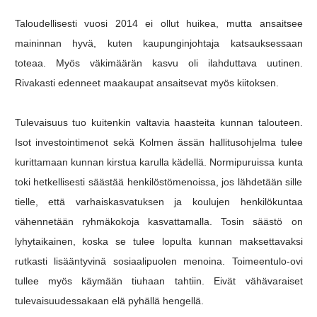
Taloudellisesti vuosi 2014 ei ollut huikea, mutta ansaitsee
maininnan hyvä, kuten kaupunginjohtaja katsauksessaan
toteaa. Myös väkimäärän kasvu oli ilahduttava uutinen.
Rivakasti edenneet maakaupat ansaitsevat myös kiitoksen.
Tulevaisuus tuo kuitenkin valtavia haasteita kunnan talouteen.
Isot investointimenot sekä Kolmen ässän hallitusohjelma tulee
kurittamaan kunnan kirstua karulla kädellä. Normipuruissa kunta
toki hetkellisesti säästää henkilöstömenoissa, jos lähdetään sille
tielle, että varhaiskasvatuksen ja koulujen henkilökuntaa
vähennetään ryhmäkokoja kasvattamalla. Tosin säästö on
lyhytaikainen, koska se tulee lopulta kunnan maksettavaksi
rutkasti lisääntyvinä sosiaalipuolen menoina. Toimeentulo-ovi
tullee myös käymään tiuhaan tahtiin. Eivät vähävaraiset
tulevaisuudessakaan elä pyhällä hengellä.