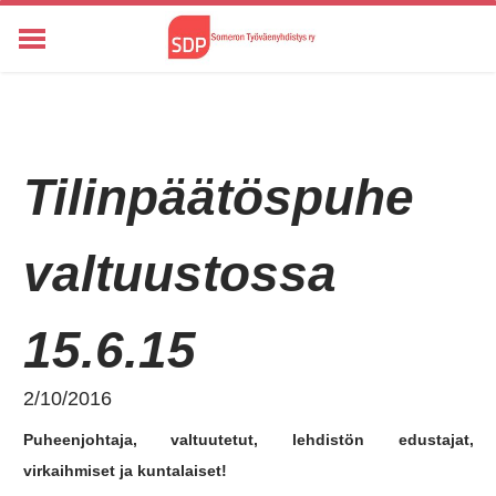
ETUSIVU
KUNTA- JA ALUEVAALIT 2025
YHTEYSTIEDOT
Tilinpäätöspuhe
HISTORIA
KANNANOTOT
ALOITTEET
valtuustossa
TIETOSUOJASELOSTE
KANNANOTOT
15.6.15
2/10/2016
Puheenjohtaja, valtuutetut, lehdistön edustajat,
virkaihmiset ja kuntalaiset!